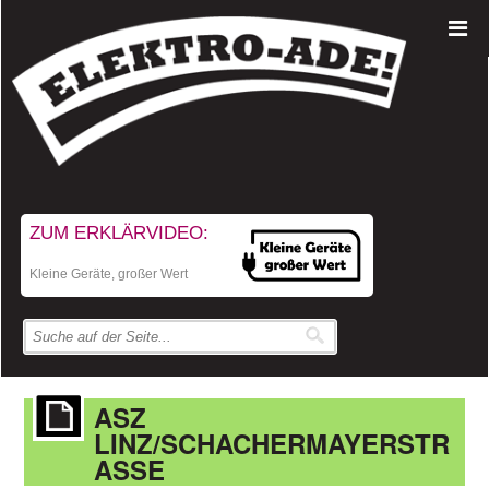
ZUM ERKLÄRVIDEO:
Kleine Geräte, großer Wert
ASZ
LINZ/SCHACHERMAYERSTR
ASSE