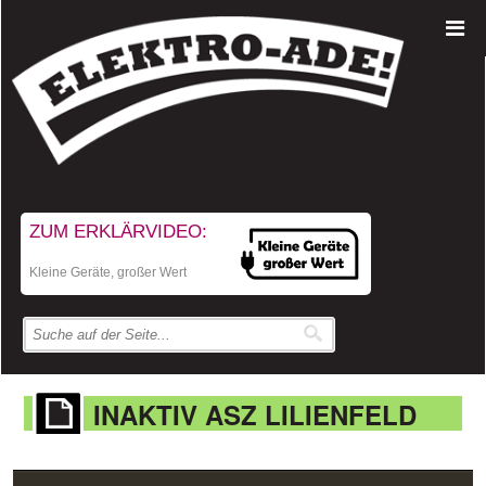
ZUM ERKLÄRVIDEO:
Kleine Geräte, großer Wert
INAKTIV ASZ LILIENFELD