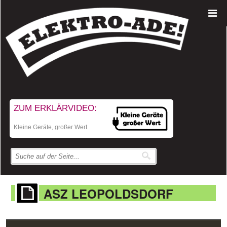
ZUM ERKLÄRVIDEO:
Kleine Geräte, großer Wert
ASZ LEOPOLDSDORF