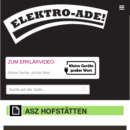
ZUM ERKLÄRVIDEO:
Kleine Geräte, großer Wert
ASZ HOFSTÄTTEN