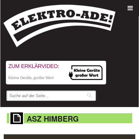
ZUM ERKLÄRVIDEO:
Kleine Geräte, großer Wert
ASZ HIMBERG