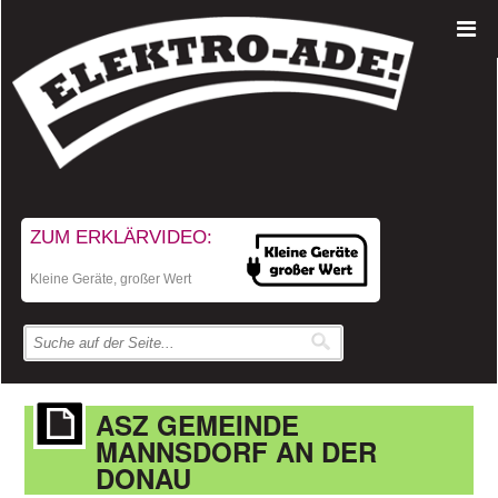
ZUM ERKLÄRVIDEO:
Kleine Geräte, großer Wert
ASZ GEMEINDE
MANNSDORF AN DER
DONAU