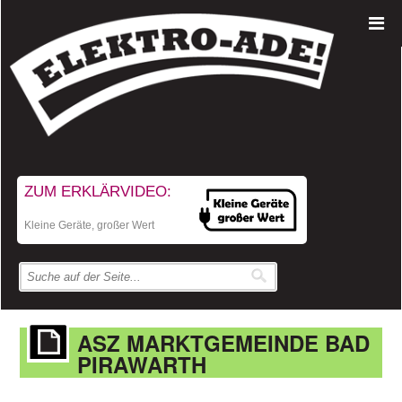
ZUM ERKLÄRVIDEO:
Kleine Geräte, großer Wert
ASZ MARKTGEMEINDE BAD
PIRAWARTH