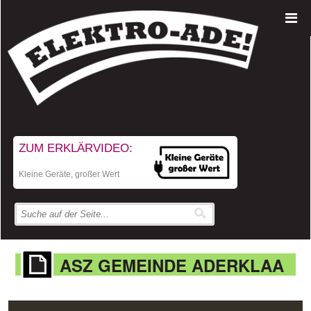
ZUM ERKLÄRVIDEO:
Kleine Geräte, großer Wert
ASZ GEMEINDE ADERKLAA