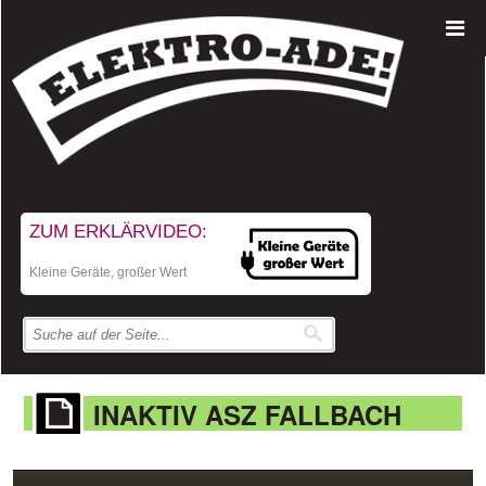
ZUM ERKLÄRVIDEO:
Kleine Geräte, großer Wert
INAKTIV ASZ FALLBACH