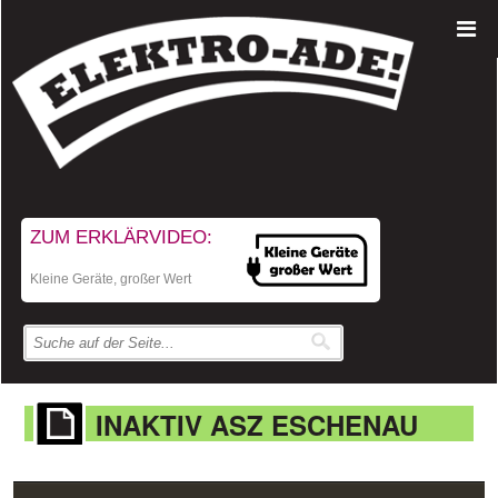
ZUM ERKLÄRVIDEO:
Kleine Geräte, großer Wert
INAKTIV ASZ ESCHENAU