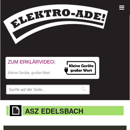
ZUM ERKLÄRVIDEO:
Kleine Geräte, großer Wert
ASZ EDELSBACH