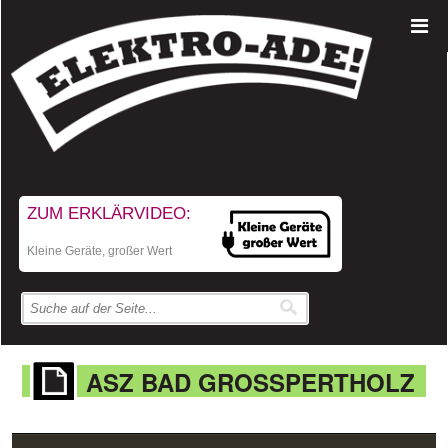
ZUM ERKLÄRVIDEO:
Kleine Geräte, großer Wert
ASZ BAD GROSSPERTHOLZ