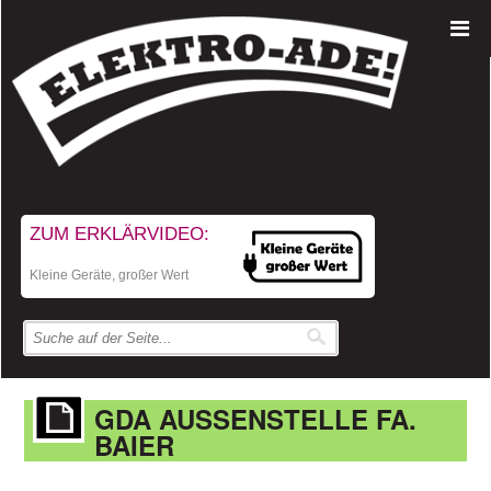
ZUM ERKLÄRVIDEO:
Kleine Geräte, großer Wert
GDA AUSSENSTELLE FA. B
AIER