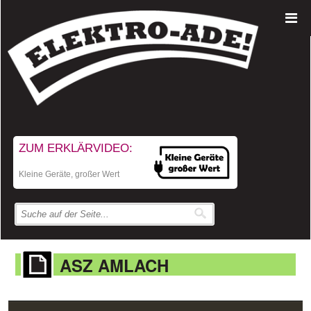
ZUM ERKLÄRVIDEO:
Kleine Geräte, großer Wert
ASZ AMLACH