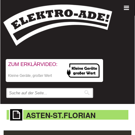
ZUM ERKLÄRVIDEO:
Kleine Geräte, großer Wert
ASTEN-ST.FLORIAN