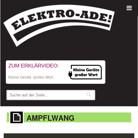
ZUM ERKLÄRVIDEO:
Kleine Geräte, großer Wert
AMPFLWANG