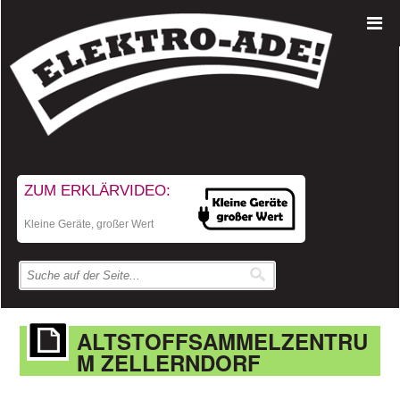
ZUM ERKLÄRVIDEO:
Kleine Geräte, großer Wert
ALTSTOFFSAMMELZENTRU
M ZELLERNDORF