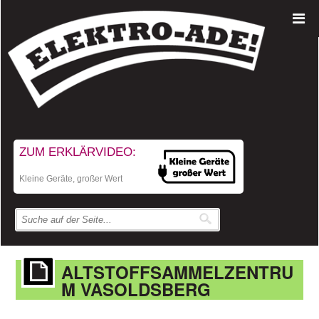
ZUM ERKLÄRVIDEO:
Kleine Geräte, großer Wert
ALTSTOFFSAMMELZENTRU
M VASOLDSBERG