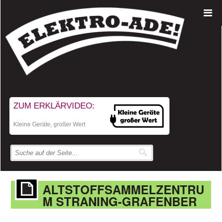
ZUM ERKLÄRVIDEO:
Kleine Geräte, großer Wert
ALTSTOFFSAMMELZENTRU
M STRANING-GRAFENBER