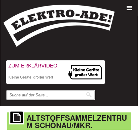
ZUM ERKLÄRVIDEO:
Kleine Geräte, großer Wert
ALTSTOFFSAMMELZENTRU
M SCHÖNAU/MKR.