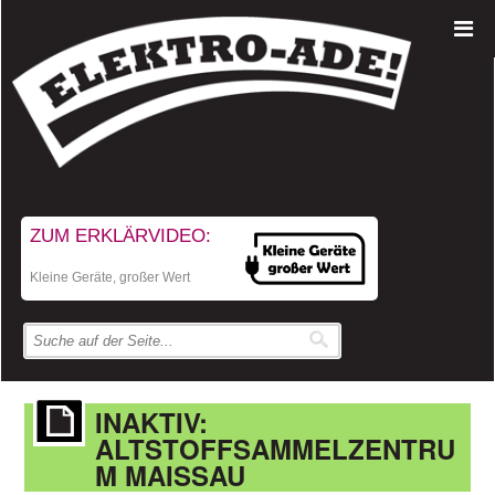
ZUM ERKLÄRVIDEO:
Kleine Geräte, großer Wert
INAKTIV:
ALTSTOFFSAMMELZENTRU
M MAISSAU