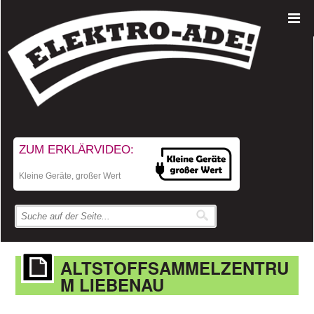
ZUM ERKLÄRVIDEO:
Kleine Geräte, großer Wert
ALTSTOFFSAMMELZENTRU
M LIEBENAU