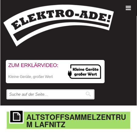
ZUM ERKLÄRVIDEO:
Kleine Geräte, großer Wert
ALTSTOFFSAMMELZENTRU
M LAFNITZ