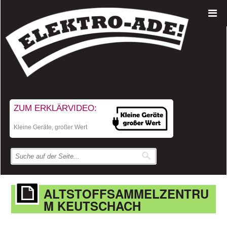
ZUM ERKLÄRVIDEO:
Kleine Geräte, großer Wert
ALTSTOFFSAMMELZENTRU
M KEUTSCHACH