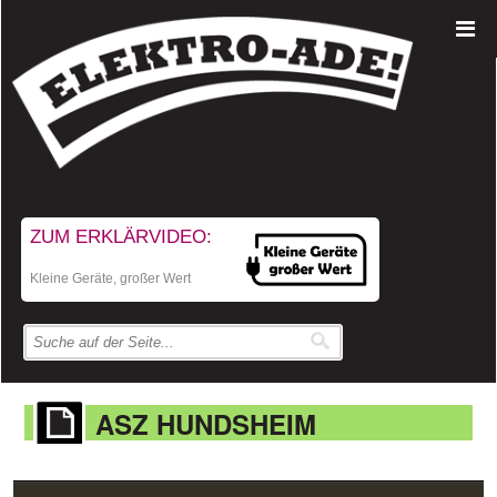
ZUM ERKLÄRVIDEO:
Kleine Geräte, großer Wert
ASZ HUNDSHEIM