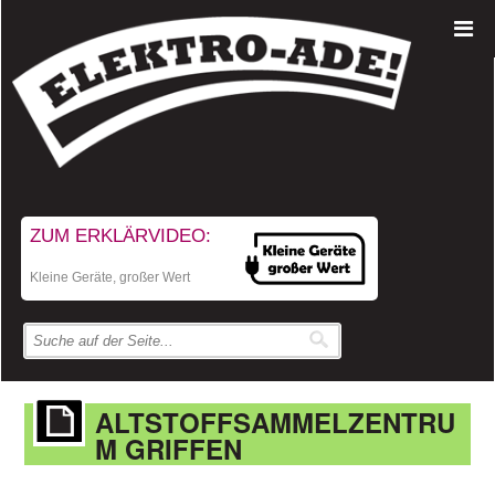
ZUM ERKLÄRVIDEO:
Kleine Geräte, großer Wert
ALTSTOFFSAMMELZENTRU
M GRIFFEN