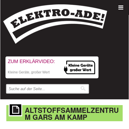
ZUM ERKLÄRVIDEO:
Kleine Geräte, großer Wert
ALTSTOFFSAMMELZENTRU
M GARS AM KAMP