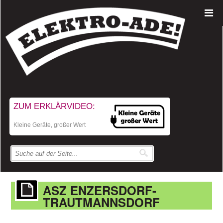
ZUM ERKLÄRVIDEO:
Kleine Geräte, großer Wert
ASZ ENZERSDORF-
TRAUTMANNSDORF