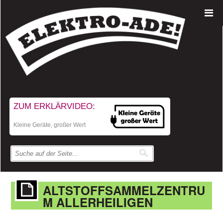
ZUM ERKLÄRVIDEO:
Kleine Geräte, großer Wert
ALTSTOFFSAMMELZENTRU
M ALLERHEILIGEN