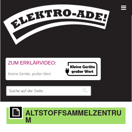
ZUM ERKLÄRVIDEO:
Kleine Geräte, großer Wert
ALTSTOFFSAMMELZENTRU
M