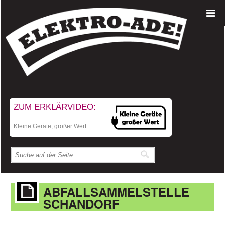
ZUM ERKLÄRVIDEO:
Kleine Geräte, großer Wert
ABFALLSAMMELSTELLE
SCHANDORF