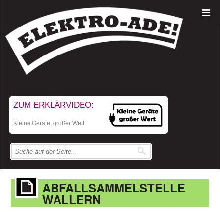
ZUM ERKLÄRVIDEO:
Kleine Geräte, großer Wert
ABFALLSAMMELSTELLE
WALLERN