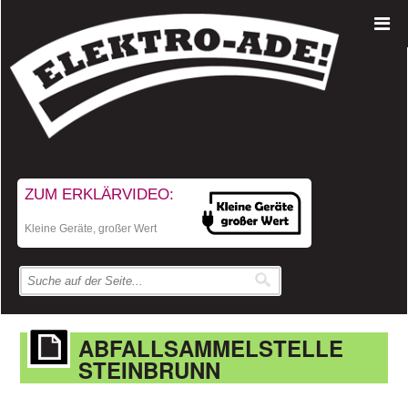
ZUM ERKLÄRVIDEO:
Kleine Geräte, großer Wert
ABFALLSAMMELSTELLE
STEINBRUNN