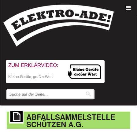
ZUM ERKLÄRVIDEO:
Kleine Geräte, großer Wert
ABFALLSAMMELSTELLE
SCHÜTZEN A.G.