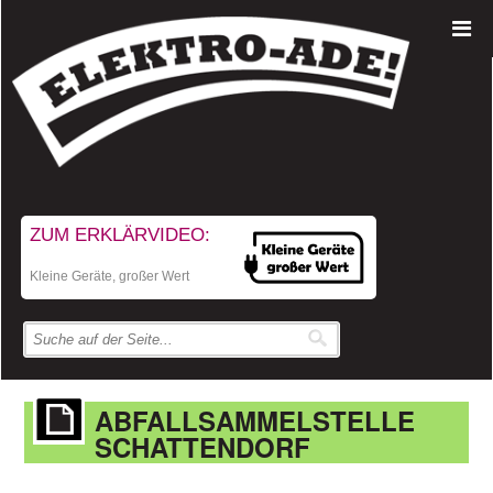
ZUM ERKLÄRVIDEO:
Kleine Geräte, großer Wert
ABFALLSAMMELSTELLE
SCHATTENDORF