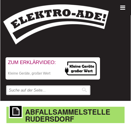
ZUM ERKLÄRVIDEO:
Kleine Geräte, großer Wert
ABFALLSAMMELSTELLE
RUDERSDORF