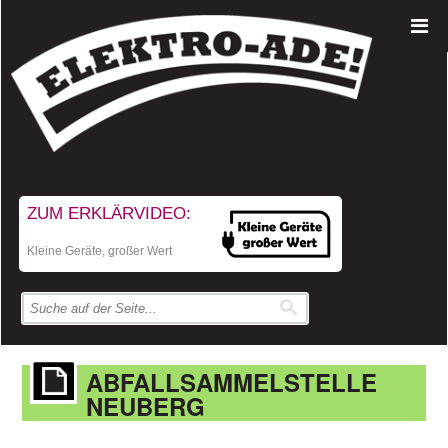
ZUM ERKLÄRVIDEO:
Kleine Geräte, großer Wert
ABFALLSAMMELSTELLE
NEUBERG