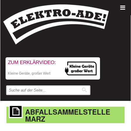
ZUM ERKLÄRVIDEO:
Kleine Geräte, großer Wert
ABFALLSAMMELSTELLE
MARZ