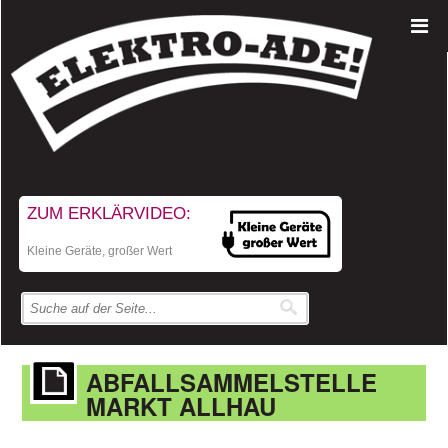
ZUM ERKLÄRVIDEO:
Kleine Geräte, großer Wert
ABFALLSAMMELSTELLE
MARKT ALLHAU