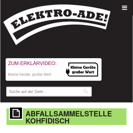
ZUM ERKLÄRVIDEO:
Kleine Geräte, großer Wert
ABFALLSAMMELSTELLE
KOHFIDISCH