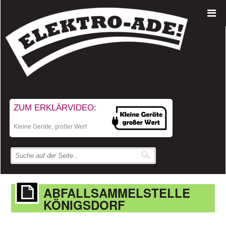
ZUM ERKLÄRVIDEO:
Kleine Geräte, großer Wert
ABFALLSAMMELSTELLE
KÖNIGSDORF