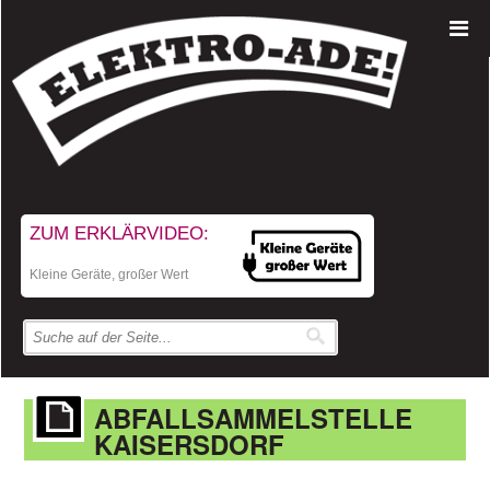
ZUM ERKLÄRVIDEO:
Kleine Geräte, großer Wert
ABFALLSAMMELSTELLE
KAISERSDORF