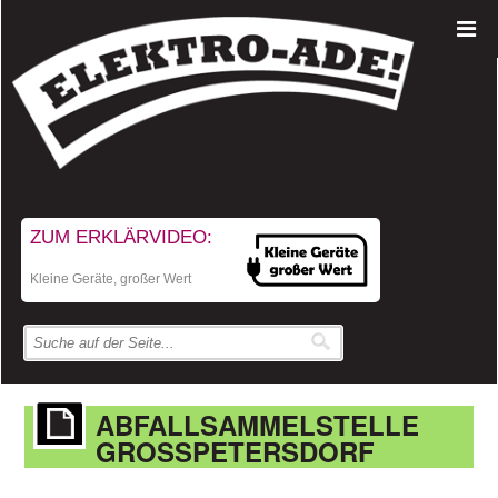
ZUM ERKLÄRVIDEO:
Kleine Geräte, großer Wert
ABFALLSAMMELSTELLE
GROSSPETERSDORF