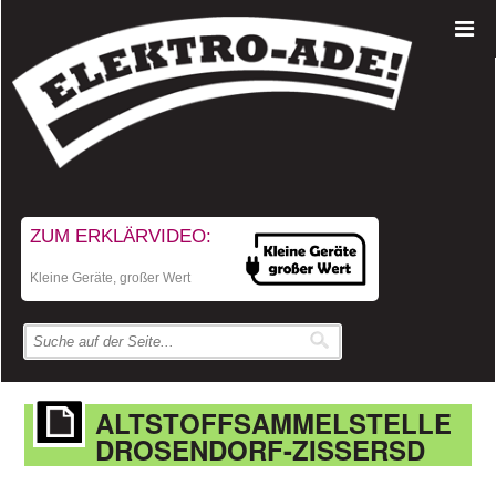
ZUM ERKLÄRVIDEO:
Kleine Geräte, großer Wert
ALTSTOFFSAMMELSTELLE
DROSENDORF-ZISSERSD