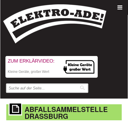
ZUM ERKLÄRVIDEO:
Kleine Geräte, großer Wert
ABFALLSAMMELSTELLE
DRASSBURG