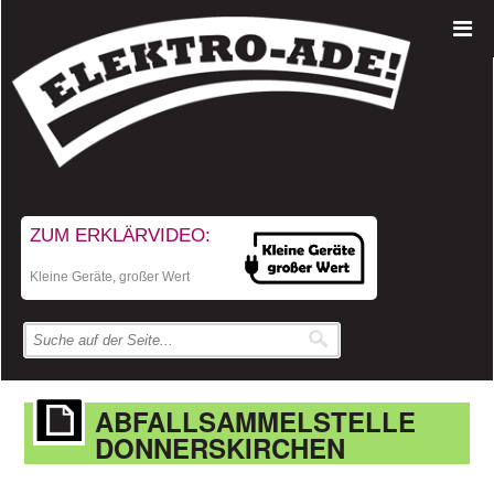
ZUM ERKLÄRVIDEO:
Kleine Geräte, großer Wert
ABFALLSAMMELSTELLE
DONNERSKIRCHEN