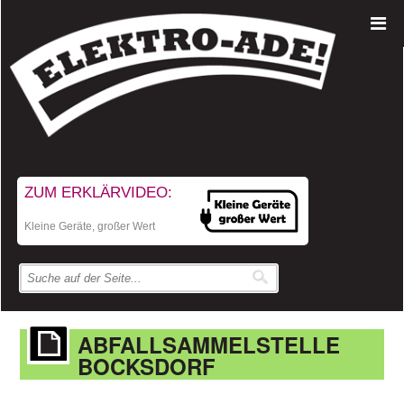
ZUM ERKLÄRVIDEO:
Kleine Geräte, großer Wert
ABFALLSAMMELSTELLE
BOCKSDORF