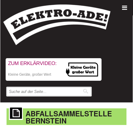
ZUM ERKLÄRVIDEO:
Kleine Geräte, großer Wert
ABFALLSAMMELSTELLE
BERNSTEIN