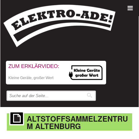
ZUM ERKLÄRVIDEO:
Kleine Geräte, großer Wert
ALTSTOFFSAMMELZENTRU
M ALTENBURG