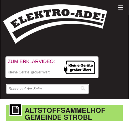
ZUM ERKLÄRVIDEO:
Kleine Geräte, großer Wert
ALTSTOFFSAMMELHOF
GEMEINDE STROBL